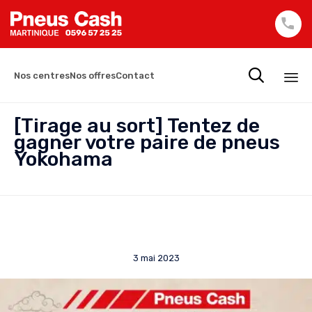

Nos centres
Nos offres
Contact
Sk
[Tirage au sort] Tentez de
to
gagner votre paire de pneus
co
Yokohama
3 mai 2023