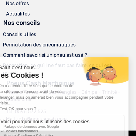
Nos offres
Actualités
Nos conseils
Conseils utiles
Permutation des pneumatiques
Comment savoir si un pneu est usé ?
Réparation, ce qu’il ne faut pas faire, ce qui est
possible
Pneus Cash Martinique
Place d’Armes - ZI Les Mangles - Génipa - Trinité -
Schoelcher
Tel.
0596 572 525
Mail. info@pneuscash.com